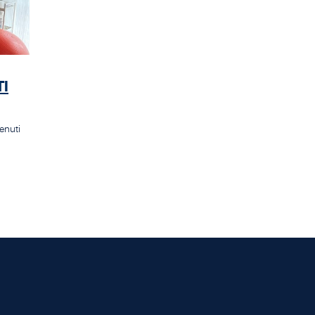
I
tenuti