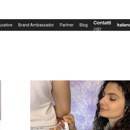
Contatti
Italian
ucative
Brand Ambassador
Partner
Blog
[:it][:]