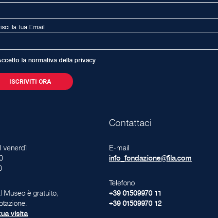
risci la tua Email
ccetto la normativa della privacy
Contattaci
l venerdì
E-mail
0
info_fondazione@fila.com
0
Telefono
l Museo è gratuito,
+39 01509970 11
otazione.
+39 01509970 12
ua visita