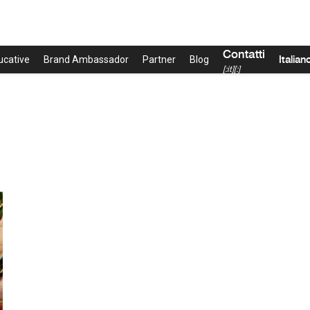
Contatti
Italian
ucative
Brand Ambassador
Partner
Blog
[:it][:]