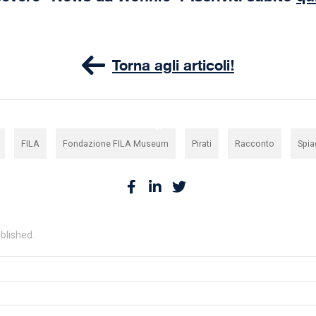
Torna agli articoli!
,
,
,
,
,
FILA
Fondazione FILA Museum
Pirati
Racconto
Spia
ublished.