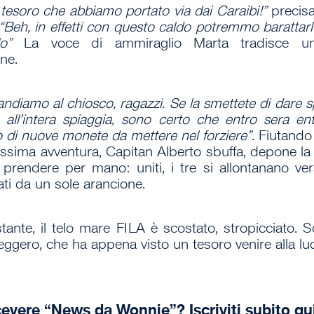
l tesoro che abbiamo portato via dai Caraibi!”
precisa
“Beh, in effetti con questo caldo potremmo barattar
olo”
La voce di ammiraglio Marta tradisce un
ne.
 andiamo al chiosco, ragazzi. Se la smettete di dare s
e all’intera spiaggia, sono certo che entro sera ent
 di nuove monete da mettere nel forziere”.
Fiutando 
ossima avventura, Capitan Alberto sbuffa, depone la 
a prendere per mano: uniti, i tre si allontanano ver
ati da un sole arancione.
tante, il telo mare FILA è scostato, stropicciato. S
leggero, che ha appena visto un tesoro venire alla lu
cevere “News da Wonnie”? Iscriviti subito
qu