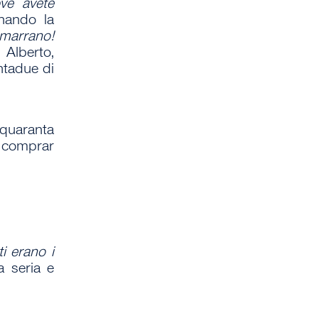
ove avete
inando la
marrano!
 Alberto,
ntadue di
quaranta
ò comprar
i erano i
a seria e