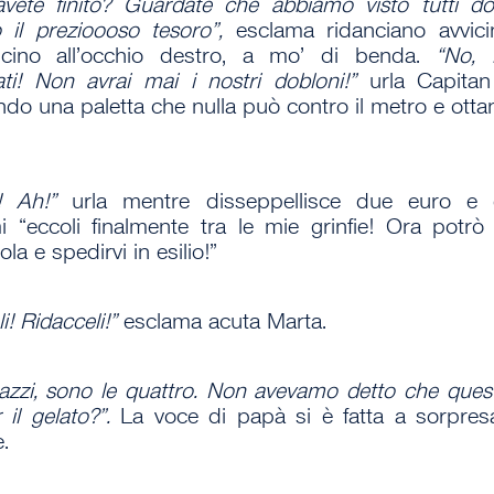
 avete finito? Guardate che abbiamo visto tutti d
 il prezioooso tesoro”,
esclama ridanciano avvic
cino all’occhio destro, a mo’ di benda.
“No, 
ati! Non avrai mai i nostri dobloni!”
urla Capitan
ndo una paletta che nulla può contro il metro e otta
h! Ah!”
urla mentre disseppellisce due euro e 
i “eccoli finalmente tra le mie grinfie! Ora potr
sola e spedirvi in esilio!”
i! Ridacceli!”
esclama acuta Marta.
gazzi, sono le quattro. Non avevamo detto che quest
 il gelato?”.
La voce di papà si è fatta a sorpres
.