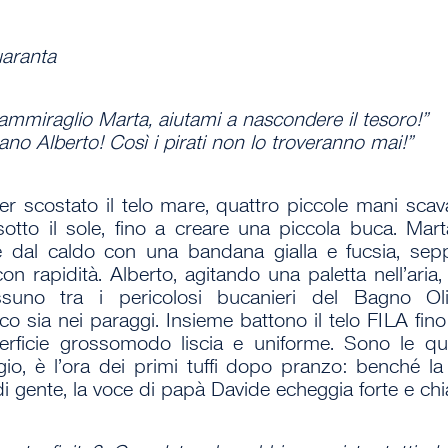
aranta
 ammiraglio Marta, aiutami a nascondere il tesoro!”
tano Alberto! Così i pirati non lo troveranno mai!”
r scostato il telo mare, quattro piccole mani scav
sotto il sole, fino a creare una piccola buca. Mart
 dal caldo con una bandana gialla e fucsia, seppe
on rapidità. Alberto, agitando una paletta nell’aria,
suno tra i pericolosi bucanieri del Bagno Ol
co sia nei paraggi. Insieme battono il telo FILA fino
rficie grossomodo liscia e uniforme. Sono le qu
io, è l’ora dei primi tuffi dopo pranzo: benché la
di gente, la voce di papà Davide echeggia forte e chi