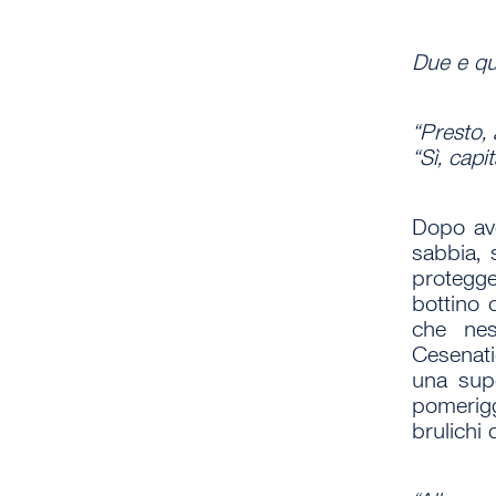
Due e qu
“Presto,
“Sì, capi
Dopo ave
sabbia, 
protegge
bottino c
che nes
Cesenati
una supe
pomerigg
brulichi 