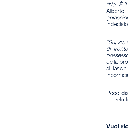
“No! È i
Alberto.
ghiacci
indecisio
“Su, su,
di front
possesso
della pr
si lasci
incornici
Poco dis
un velo 
Vuoi ri