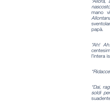
“Allora,
nascosto
mano vi
Allontan
sventola
papà.
“Ah! A
centesim
l’intera i
“Ridaccel
“Dai, ra
soldi per
suadente