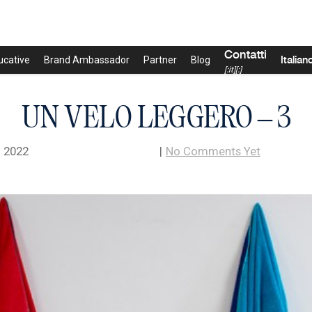
Contatti
Italian
ucative
Brand Ambassador
Partner
Blog
[:it][:]
UN VELO LEGGERO – 3
 2022
|
No Comments Yet