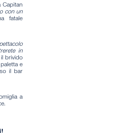
 Capitan
lo con un
a fatale
pettacolo
rerete in
il brivido
paletta e
so il bar
omiglia a
ce.
i
!