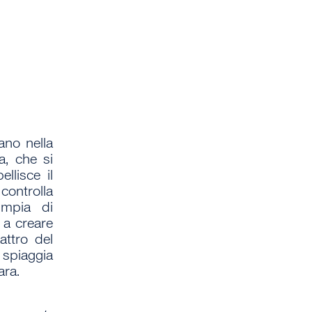
ano nella
a, che si
llisce il
 controlla
impia di
 a creare
attro del
 spiaggia
ara.