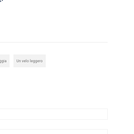
,
ggia
Un velo leggero